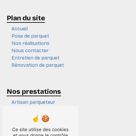
Plan du site
Accueil
Pose de parquet
Nos réalisations
Nous contacter
Entretien de parquet
Rénovation de parquet
Nos prestations
Artisan parqueteur
Ponçage de parquet
Expert en parquet
Entretien de parquet
Ce site utilise des cookies
Vitrification de parquet
et vous donne le contrôle